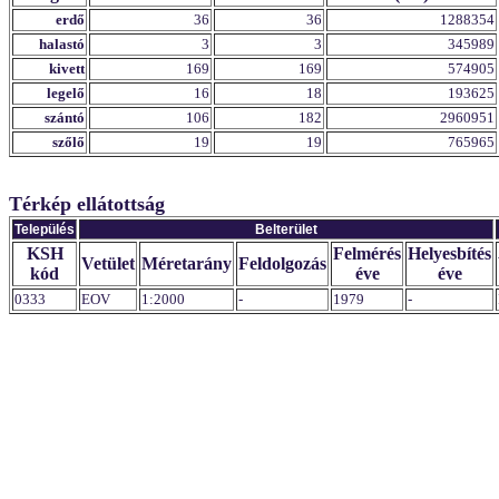
erdő
36
36
1288354
halastó
3
3
345989
kivett
169
169
574905
legelő
16
18
193625
szántó
106
182
2960951
szőlő
19
19
765965
Térkép ellátottság
Település
Belterület
KSH
Felmérés
Helyesbítés
Vetület
Méretarány
Feldolgozás
kód
éve
éve
0333
EOV
1:2000
-
1979
-