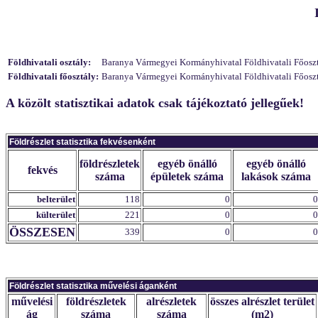
Földhivatali osztály:
Baranya Vármegyei Kormányhivatal Földhivatali Főosztál
Földhivatali főosztály:
Baranya Vármegyei Kormányhivatal Földhivatali Főosztál
A közölt statisztikai adatok csak tájékoztató jellegűek!
Földrészlet statisztika fekvésenként
földrészletek
egyéb önálló
egyéb önálló
fekvés
száma
épületek száma
lakások száma
belterület
118
0
0
külterület
221
0
0
ÖSSZESEN
339
0
0
Földrészlet statisztika művelési áganként
művelési
földrészletek
alrészletek
összes alrészlet terület
ág
száma
száma
(m2)