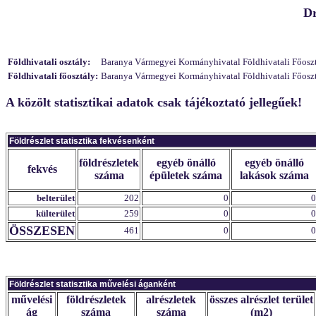
Dr
Földhivatali osztály:
Baranya Vármegyei Kormányhivatal Földhivatali Főosztál
Földhivatali főosztály:
Baranya Vármegyei Kormányhivatal Földhivatali Főosztál
A közölt statisztikai adatok csak tájékoztató jellegűek!
Földrészlet statisztika fekvésenként
földrészletek
egyéb önálló
egyéb önálló
fekvés
száma
épületek száma
lakások száma
belterület
202
0
0
külterület
259
0
0
ÖSSZESEN
461
0
0
Földrészlet statisztika művelési áganként
művelési
földrészletek
alrészletek
összes alrészlet terület
ág
száma
száma
(m2)