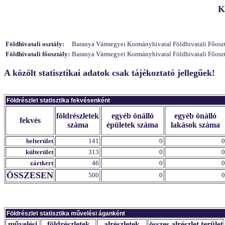
K
Földhivatali osztály:
Baranya Vármegyei Kormányhivatal Földhivatali Főosztály
Földhivatali főosztály:
Baranya Vármegyei Kormányhivatal Földhivatali Főosztál
A közölt statisztikai adatok csak tájékoztató jellegűek!
Földrészlet statisztika fekvésenként
földrészletek
egyéb önálló
egyéb önálló
fekvés
száma
épületek száma
lakások száma
belterület
141
0
0
külterület
313
0
0
zártkert
46
0
0
ÖSSZESEN
500
0
0
Földrészlet statisztika művelési áganként
művelési
földrészletek
alrészletek
összes alrészlet terület