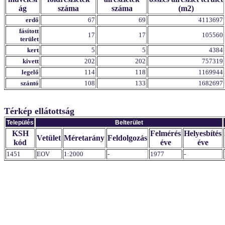
ág
száma
száma
(m2)
erdő
67
69
4113697
fásított
17
17
105560
terület
kert
5
5
4384
kivett
202
202
757319
legelő
114
118
1169944
szántó
108
133
1682697
Térkép ellátottság
Település
Belterület
KSH
Felmérés
Helyesbítés
Vetület
Méretarány
Feldolgozás
kód
éve
éve
1451
EOV
1:2000
-
1977
-