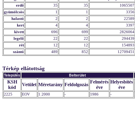
erdő
35
35
1065507
gyümölcsös
1
1
3356
halastó
2
2
22589
kert
4
4
3397
kivett
696
699
2826064
legelő
22
22
294439
rét
12
12
154893
szántó
489
852
12709451
Térkép ellátottság
Település
Belterület
KSH
Felmérés
Helyesbítés
Vetület
Méretarány
Feldolgozás
kód
éve
éve
2225
EOV
1:2000
-
1986
-