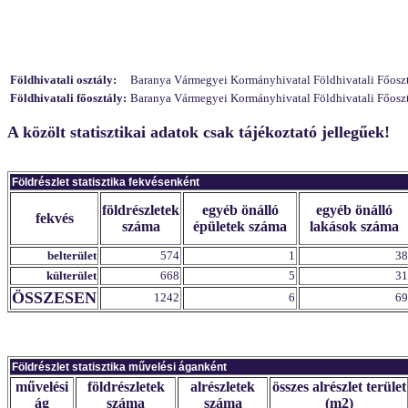
Földhivatali osztály:
Baranya Vármegyei Kormányhivatal Földhivatali Főosztály
Földhivatali főosztály:
Baranya Vármegyei Kormányhivatal Földhivatali Főosztál
A közölt statisztikai adatok csak tájékoztató jellegűek!
Földrészlet statisztika fekvésenként
földrészletek
egyéb önálló
egyéb önálló
fekvés
száma
épületek száma
lakások száma
belterület
574
1
38
külterület
668
5
31
ÖSSZESEN
1242
6
69
Földrészlet statisztika művelési áganként
művelési
földrészletek
alrészletek
összes alrészlet terület
ág
száma
száma
(m2)