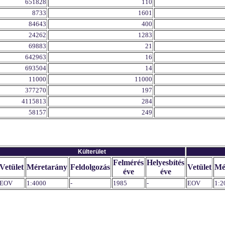
651828
110
8733
1601
84643
400
24262
1283
69883
21
642963
16
693504
14
11000
11000
377270
197
4115813
284
58157
249
Külterület
Felmérés
Helyesbítés
Vetület
Méretarány
Feldolgozás
Vetület
Mé
éve
éve
EOV
1:4000
-
1985
-
EOV
1:2