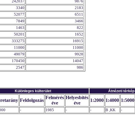
242037
9876
3340
2183
52077
6511
7849
3466
1463
822
50201
1652
333275
16915
11000
11000
49079
9928
170450
14047
2547
986
Különleges külterület
Átnézeti térkép
Felmérés
Helyesbítés
retarány
Feldolgozás
1:2000
1:4000
1:5000
éve
éve
000
-
1985
-
-
B ,KK
-