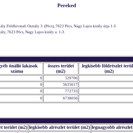
Pereked
 Földhivatali Osztály 3. (Pécs), 7623 Pécs, Nagy Lajos király útja 1-3.
y, 7623 Pécs, Nagy Lajos király u. 1-3.
gyéb önálló lakások
összes terület
legkisebb földrészlet terül
száma
(m2)
(m2)
0
329706
0
5635617
0
772733
0
6738056
et terület (m2)
legkisebb alrészlet terület (m2)
legnagyobb alrészlet