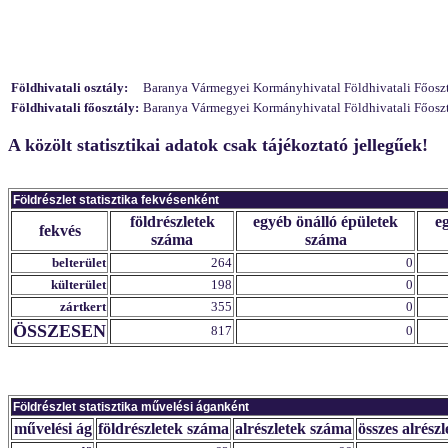
Földhivatali osztály:
Baranya Vármegyei Kormányhivatal Földhivatali Főosztály
Földhivatali főosztály:
Baranya Vármegyei Kormányhivatal Földhivatali Főosztál
A közölt statisztikai adatok csak tájékoztató jellegűek!
Földrészlet statisztika fekvésenként
földrészletek
egyéb önálló épületek
e
fekvés
száma
száma
belterület
264
0
külterület
198
0
zártkert
355
0
ÖSSZESEN
817
0
Földrészlet statisztika művelési áganként
művelési ág
földrészletek száma
alrészletek száma
összes alrészl