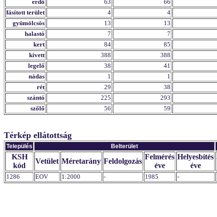
erdő
63
66
fásított terület
4
4
gyümölcsös
13
13
halastó
7
7
kert
84
85
kivett
388
388
legelő
38
41
nádas
1
1
rét
29
38
szántó
225
293
szőlő
56
59
Térkép ellátottság
Település
Belterület
KSH
Felmérés
Helyesbítés
Vetület
Méretarány
Feldolgozás
kód
éve
éve
1286
EOV
1:2000
-
1985
-