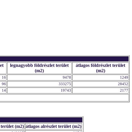
et
legnagyobb földrészlet terület
átlagos földrészlet terület
(m2)
(m2)
16
9478
1249
96
333275
28452
14
19743
2177
 terület (m2)
átlagos alrészlet terület (m2)