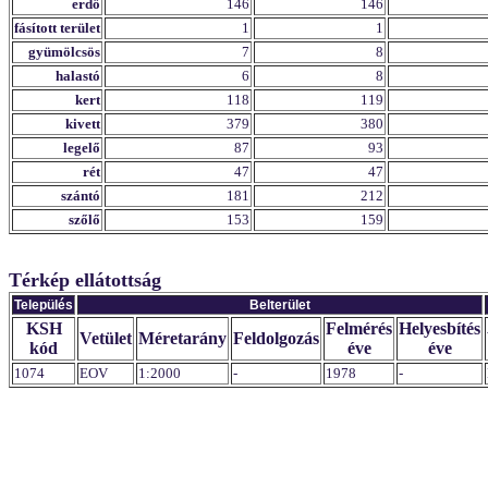
erdő
146
146
fásított terület
1
1
gyümölcsös
7
8
halastó
6
8
kert
118
119
kivett
379
380
legelő
87
93
rét
47
47
szántó
181
212
szőlő
153
159
Térkép ellátottság
Település
Belterület
KSH
Felmérés
Helyesbítés
Vetület
Méretarány
Feldolgozás
kód
éve
éve
1074
EOV
1:2000
-
1978
-