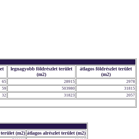
et
legnagyobb földrészlet terület
átlagos földrészlet terület
(m2)
(m2)
65
28915
2978
59
503980
31815
32
31823
2057
 terület (m2)
átlagos alrészlet terület (m2)