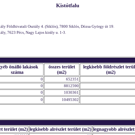
Kistótfalu
y Földhivatali Osztály 4. (Siklós), 7800 Siklós, Dózsa György út 19.
y, 7623 Pécs, Nagy Lajos király u. 1-3.
gyéb önálló lakások
összes terület
legkisebb földrészlet terül
száma
(m2)
(m2)
0
652351
0
8812590
0
1030361
0
10495302
et terület (m2)
legkisebb alrészlet terület (m2)
legnagyobb alrészlet