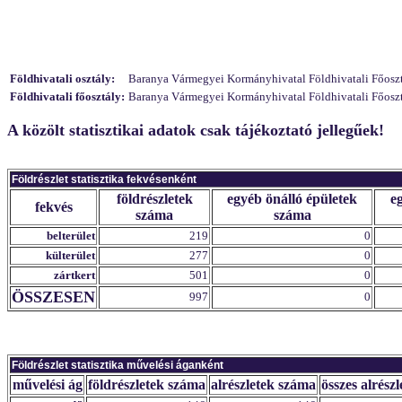
Földhivatali osztály:
Baranya Vármegyei Kormányhivatal Földhivatali Főosztál
Földhivatali főosztály:
Baranya Vármegyei Kormányhivatal Földhivatali Főosztál
A közölt statisztikai adatok csak tájékoztató jellegűek!
Földrészlet statisztika fekvésenként
földrészletek
egyéb önálló épületek
e
fekvés
száma
száma
belterület
219
0
külterület
277
0
zártkert
501
0
ÖSSZESEN
997
0
Földrészlet statisztika művelési áganként
művelési ág
földrészletek száma
alrészletek száma
összes alrészl