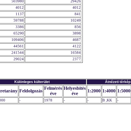
503980
29426
4012
4012
1137
841
59788
10249
3386
856
65290
3898
109406
4687
44561
4122
241544
16584
29024
2377
Különleges külterület
Átnézeti térkép
Felmérés
Helyesbítés
retarány
Feldolgozás
1:2000
1:4000
1:5000
éve
éve
000
-
1978
-
-
B ,KK
-