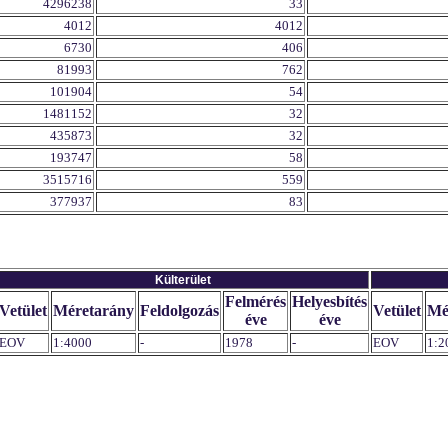
4296238
33
4012
4012
6730
406
81993
762
101904
54
1481152
32
435873
32
193747
58
3515716
559
377937
83
Külterület
Felmérés
Helyesbítés
Vetület
Méretarány
Feldolgozás
Vetület
Mé
éve
éve
EOV
1:4000
-
1978
-
EOV
1:2